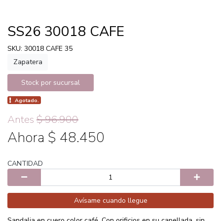
SS26 30018 CAFE
SKU: 30018 CAFE 35
Zapatera
Stock por sucursal
Agotado.
Antes
$ 96.900
Ahora $ 48.450
CANTIDAD
Avísame cuando llegue
Sandalia en cuero color café. Con orificios en su capellada, sin