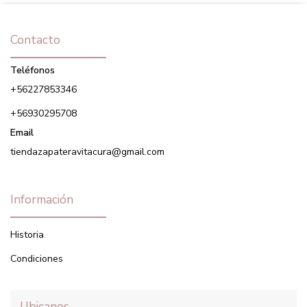
Contacto
Teléfonos
+56227853346
+56930295708
Email
tiendazapateravitacura@gmail.com
Información
Historia
Condiciones
Ubicanos