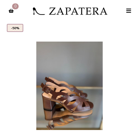
0
-50%