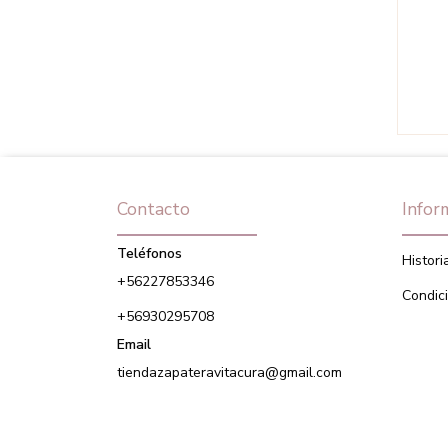
Contacto
Infor
Teléfonos
Histori
+56227853346
Condic
+56930295708
Email
tiendazapateravitacura@gmail.com