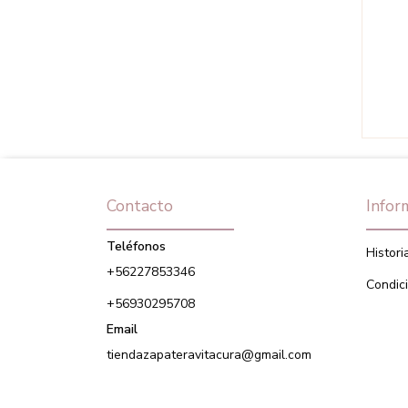
Contacto
Infor
Teléfonos
Histori
+56227853346
Condic
+56930295708
Email
tiendazapateravitacura@gmail.com