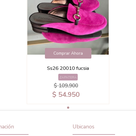
Comprar Ahora
Ss26 20010 fucsia
ZAPATERA
$ 109.900
$ 54.950
mación
Ubicanos