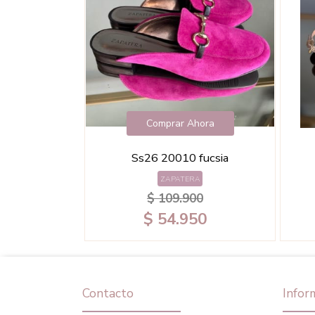
Comprar Ahora
Ss26 20010 fucsia
ZAPATERA
$ 109.900
$ 54.950
Contacto
Infor