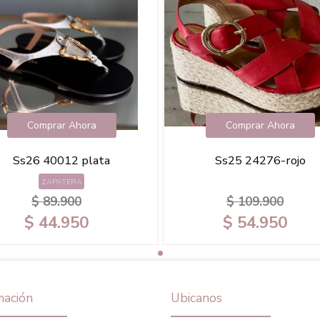
Comprar Ahora
Comprar Ahora
Ss26 40012 plata
Ss25 24276-rojo
ZAPATERA
$ 89.900
$ 109.900
$ 44.950
$ 54.950
mación
Ubicanos