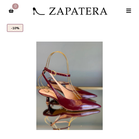
0
-10%