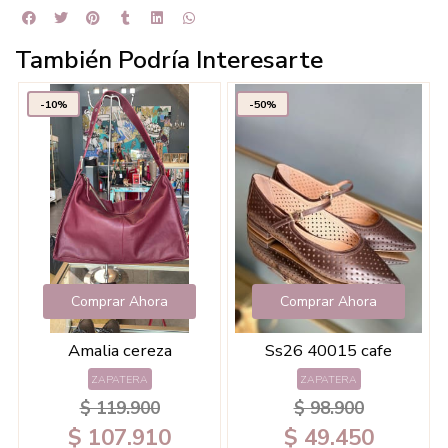
También Podría Interesarte
-10%
-50%
Comprar Ahora
Comprar Ahora
Amalia cereza
Ss26 40015 cafe
F
ZAPATERA
ZAPATERA
$ 119.900
$ 98.900
$ 107.910
$ 49.450