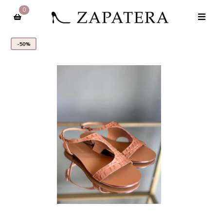
0
-50%