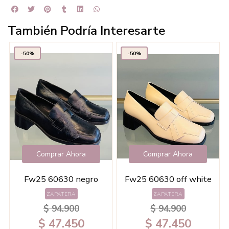
También Podría Interesarte
-50%
-50%
Comprar Ahora
Comprar Ahora
Fw25 60630 negro
Fw25 60630 off white
ZAPATERA
ZAPATERA
$ 94.900
$ 94.900
$ 47.450
$ 47.450