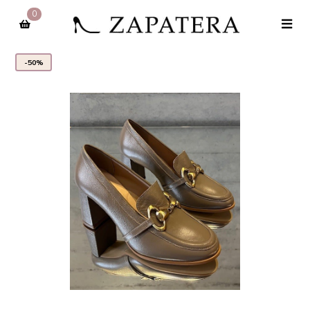
0
-50%