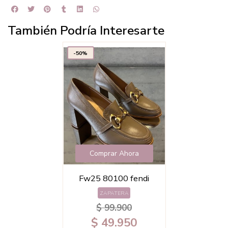
También Podría Interesarte
-50%
Comprar Ahora
Fw25 80100 fendi
ZAPATERA
$ 99.900
$ 49.950