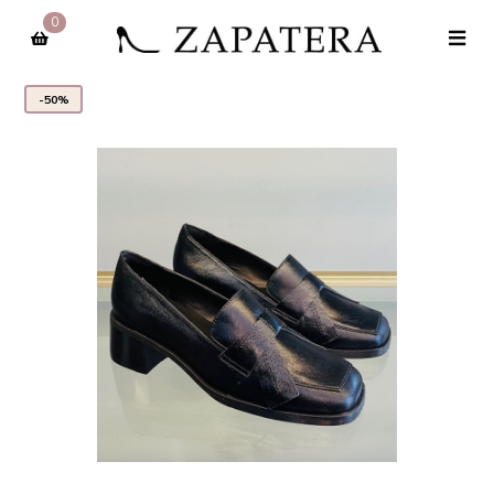
0
-50%