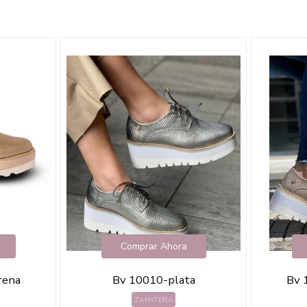
Comprar Ahora
rena
Bv 10010-plata
Bv 
ZAPATERA