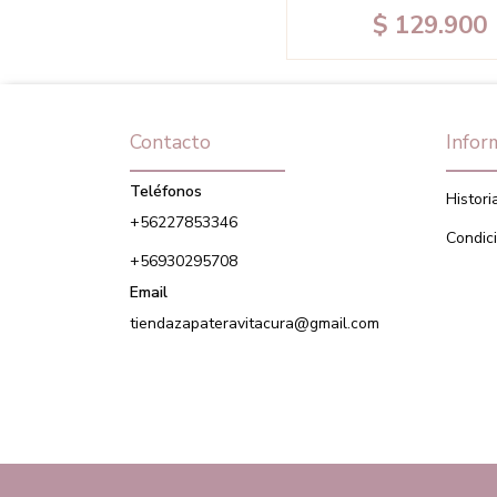
$ 129.900
Contacto
Infor
Teléfonos
Histori
+56227853346
Condic
+56930295708
Email
tiendazapateravitacura@gmail.com