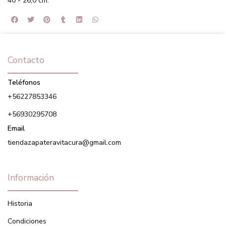
40 - 26,0 cm.
Contacto
Teléfonos
+56227853346
+56930295708
Email
tiendazapateravitacura@gmail.com
Información
Historia
Condiciones