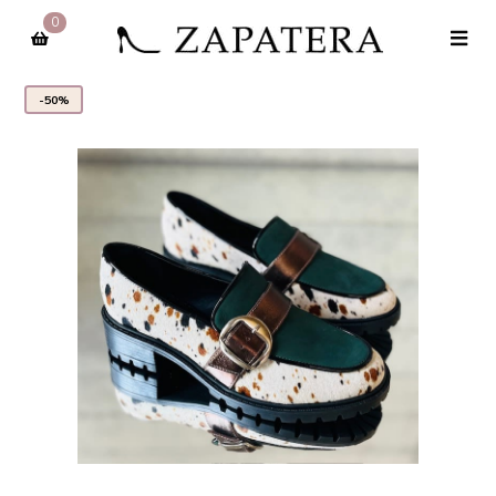
0
-50%