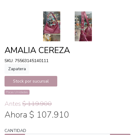
AMALIA CEREZA
SKU: 75563145140111
Zapatera
Stock por sucursal
Pocas Unidades.
Antes
$ 119.900
Ahora $ 107.910
CANTIDAD