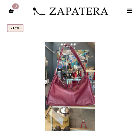
0
-10%