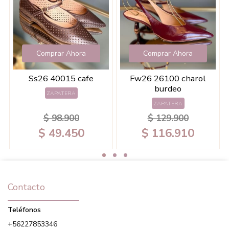
Comprar Ahora
Comprar Ahora
ro
Ss26 40015 cafe
Fw26 26100 charol
F
burdeo
ZAPATERA
ZAPATERA
$ 98.900
$ 129.900
$ 49.450
$ 116.910
Contacto
Teléfonos
+56227853346