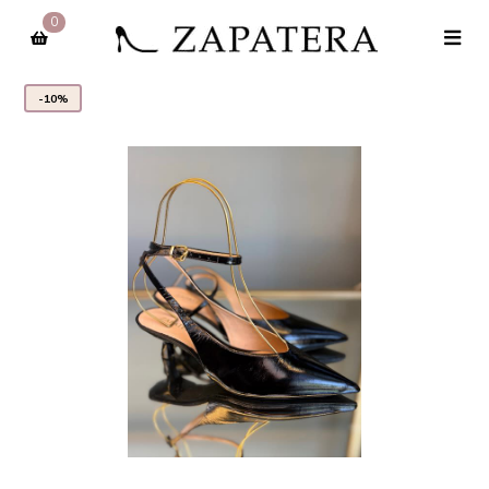
0
-10%