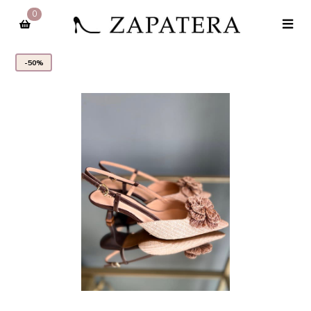
0
-50%