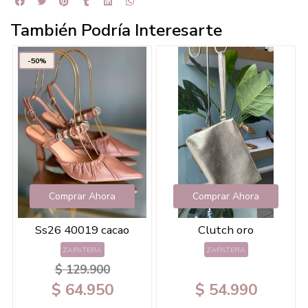
También Podría Interesarte
-50%
Comprar Ahora
Comprar Ahora
Ss26 40019 cacao
Clutch oro
ZAPATERA
ZAPATERA
$ 129.900
$ 64.950
$ 54.990