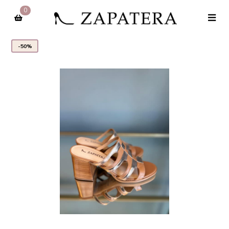
0
-50%