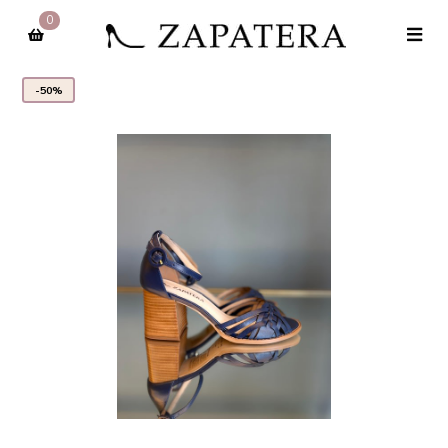
0
-50%