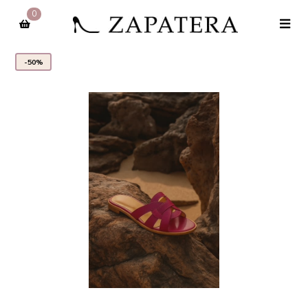
0
-50%