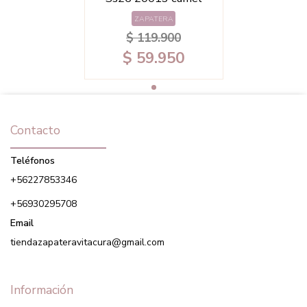
ZAPATERA
$ 119.900
$ 59.950
Contacto
Teléfonos
+56227853346
+56930295708
Email
tiendazapateravitacura@gmail.com
Información