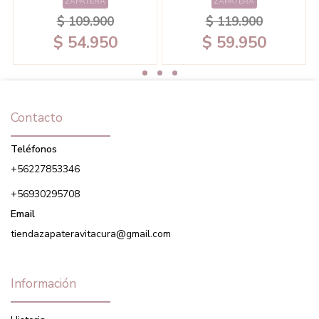
ZAPATERA
ZAPATERA
$ 109.900
$ 119.900
$ 54.950
$ 59.950
Contacto
Teléfonos
+56227853346
+56930295708
Email
tiendazapateravitacura@gmail.com
Información