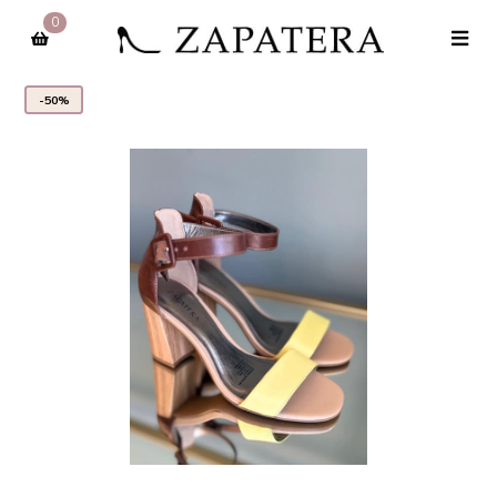
0
-50%