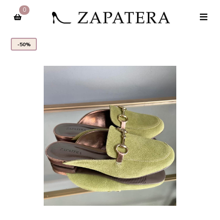
0
-50%