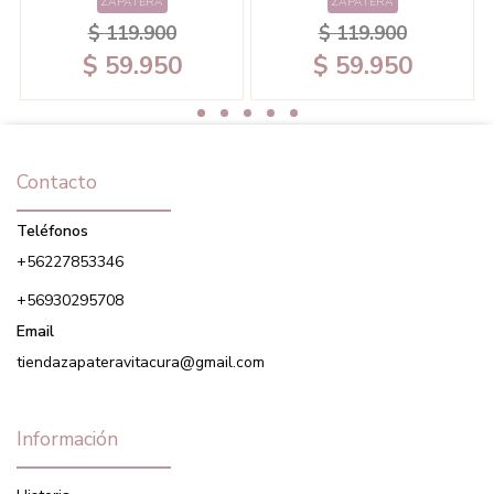
ZAPATERA
ZAPATERA
$ 119.900
$ 119.900
$ 59.950
$ 59.950
Contacto
Teléfonos
+56227853346
+56930295708
Email
tiendazapateravitacura@gmail.com
Información