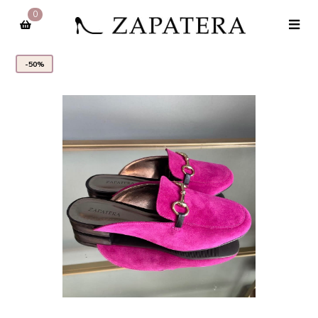
0
-50%