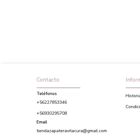
Contacto
Infor
Teléfonos
Histori
+56227853346
Condic
+56930295708
Email
tiendazapateravitacura@gmail.com