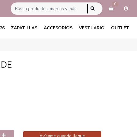
0
26
ZAPATILLAS
ACCESORIOS
VESTUARIO
OUTLET
UDE
Avísame cuando llegue