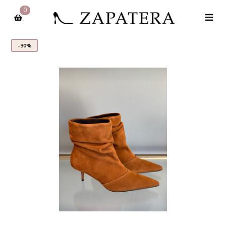
0
-30%