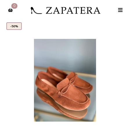
0
-50%