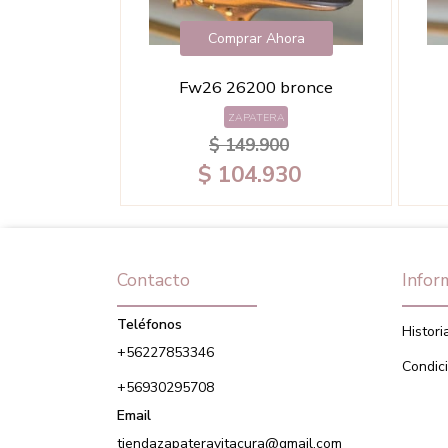
hora
Comprar Ahora
 camel
Fw26 26200 bronce
A
ZAPATERA
00
$ 149.900
50
$ 104.930
Contacto
Infor
Teléfonos
Histori
+56227853346
Condic
+56930295708
Email
tiendazapateravitacura@gmail.com