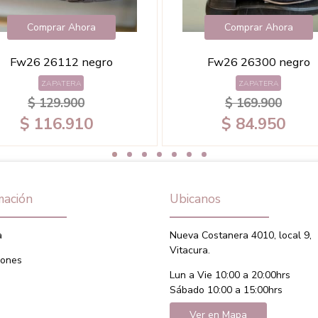
Comprar Ahora
Comprar Ahora
Fw26 26112 negro
Fw26 26300 negro
ZAPATERA
ZAPATERA
$ 129.900
$ 169.900
$ 116.910
$ 84.950
mación
Ubicanos
a
Nueva Costanera 4010, local 9,
Vitacura.
iones
Lun a Vie 10:00 a 20:00hrs
Sábado 10:00 a 15:00hrs
Ver en Mapa