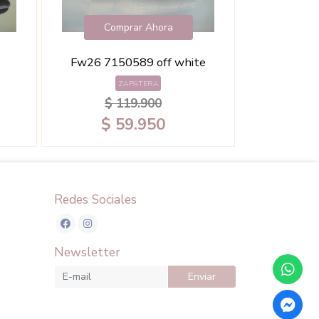
Comprar Ahora
Com
Fw26 7150589 off white
Fw26 256
ZAPATERA
$ 119.900
$ 
$ 59.950
$ 
Redes Sociales
Newsletter
Enviar