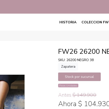
HISTORIA
COLECCION FW
FW26 26200 N
SKU: 26200 NEGRO 38
Zapatera
Stock por sucursal
Pocas Unidades.
Antes
$ 149.900
Ahora $ 104.93