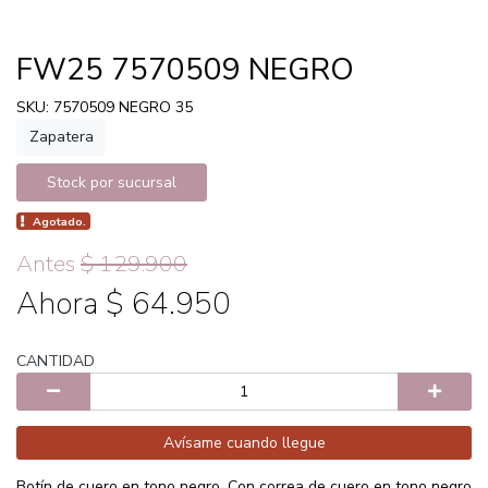
FW25 7570509 NEGRO
SKU: 7570509 NEGRO 35
Zapatera
Stock por sucursal
Agotado.
Antes
$ 129.900
Ahora $ 64.950
CANTIDAD
Avísame cuando llegue
Botín de cuero en tono negro. Con correa de cuero en tono negro