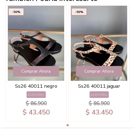
-50%
-50%
Comprar Ahora
Comprar Ahora
Ss26 40011 negro
Ss26 40011 jaguar
ZAPATERA
ZAPATERA
$ 86.900
$ 86.900
$ 43.450
$ 43.450