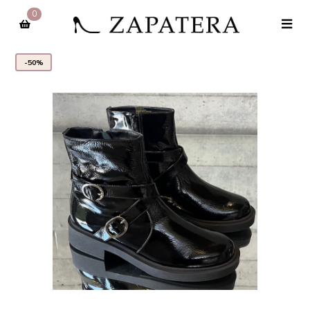
0
-50%