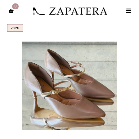
0
-50%