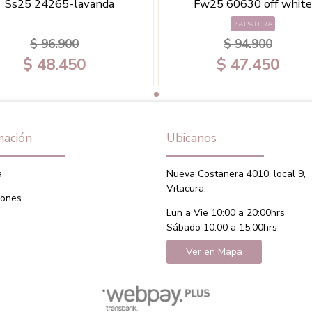
Ss25 24265-lavanda
Fw25 60630 off white
ZAPATERA
$ 96.900
$ 94.900
$ 48.450
$ 47.450
mación
Ubicanos
a
Nueva Costanera 4010, local 9,
Vitacura.
iones
Lun a Vie 10:00 a 20:00hrs
Sábado 10:00 a 15:00hrs
Ver en Mapa