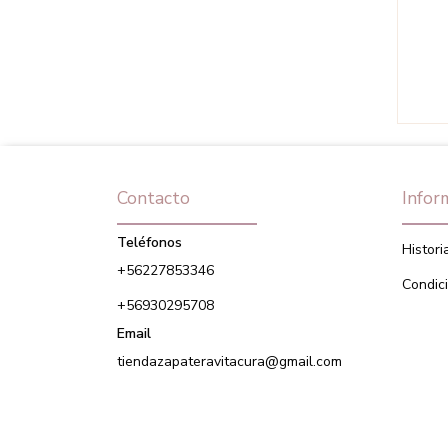
Contacto
Infor
Teléfonos
Histori
+56227853346
Condic
+56930295708
Email
tiendazapateravitacura@gmail.com