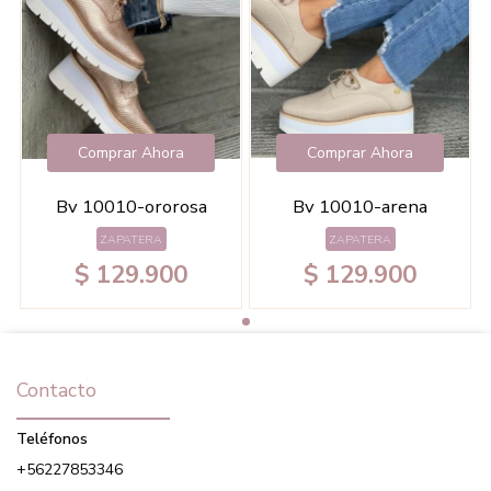
Comprar Ahora
Comprar Ahora
Bv 10010-ororosa
Bv 10010-arena
ZAPATERA
ZAPATERA
$ 129.900
$ 129.900
Contacto
Teléfonos
+56227853346