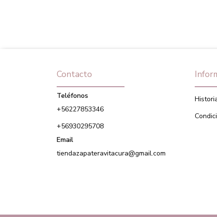
Contacto
Infor
Teléfonos
Histori
+56227853346
Condic
+56930295708
Email
tiendazapateravitacura@gmail.com