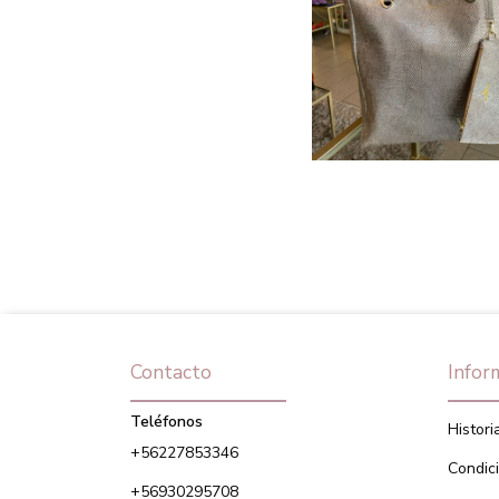
Contacto
Infor
Teléfonos
Histori
+56227853346
Condic
+56930295708