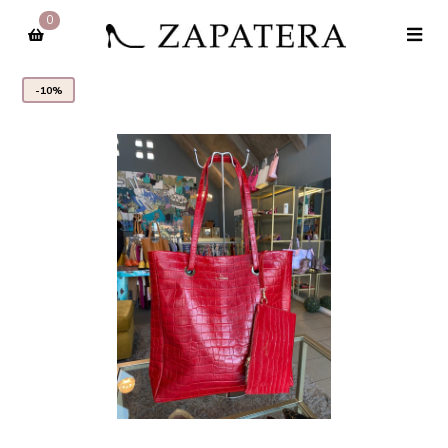
0
-10%