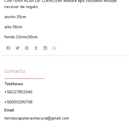
CARTERA ROJA DE CUERO,con textura tipo cocodrilo incluye
neceser de regalo.
ancho:35cm
alto:36cm
fondo:10cmx36cm.
Contacto
Teléfonos
+56227853346
+56930295708
Email
tiendazapateravitacura@gmail.com