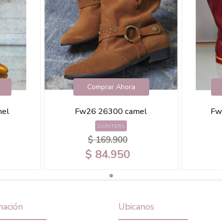
Comprar Ahora
mel
Fw26 26300 camel
Fw
ZAPATERA
$ 169.900
$ 84.950
mación
Ubicanos