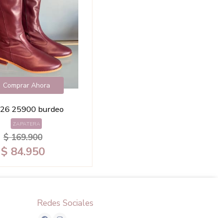
Comprar Ahora
26 25900 burdeo
ZAPATERA
$ 169.900
$ 84.950
Redes Sociales