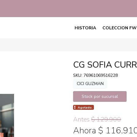
HISTORIA
COLECCION FW
CG SOFIA CUR
SKU: 76961069516228
CICI GUZMAN
Stock por sucursal
Agotado.
Antes
$ 129.900
Ahora $ 116.91