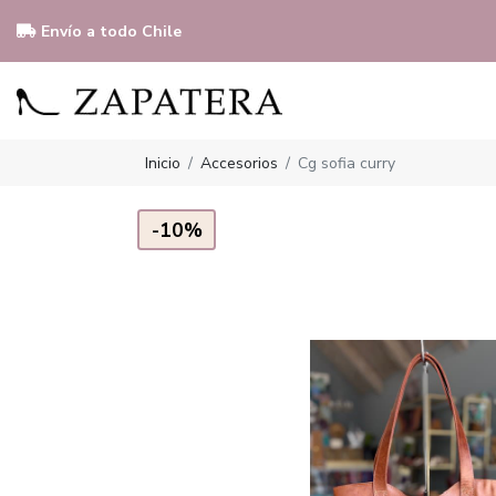
Envío a todo Chile
Inicio
Accesorios
Cg sofia curry
-10%