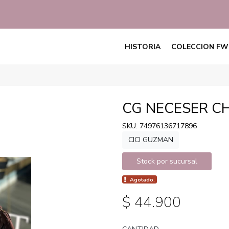
HISTORIA
COLECCION FW
CG NECESER C
SKU: 74976136717896
CICI GUZMAN
Stock por sucursal
Agotado.
$ 44.900