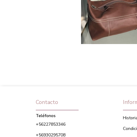
Contacto
Infor
Teléfonos
Histori
+56227853346
Condic
+56930295708