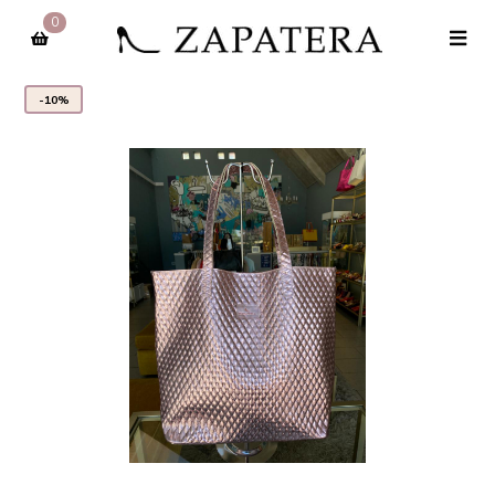
0
-10%