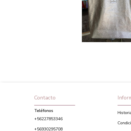
Contacto
Infor
Teléfonos
Histori
+56227853346
Condic
+56930295708