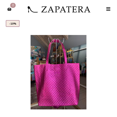
0
-10%