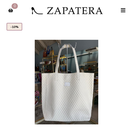
0
-10%