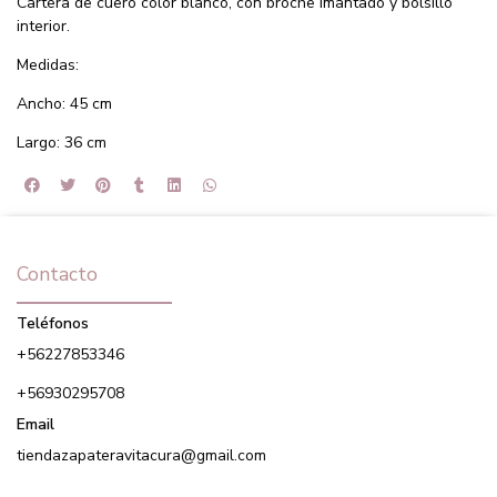
Cartera de cuero color blanco, con broche imantado y bolsillo
interior.
Medidas:
Ancho: 45 cm
Largo: 36 cm
Contacto
Teléfonos
+56227853346
+56930295708
Email
tiendazapateravitacura@gmail.com